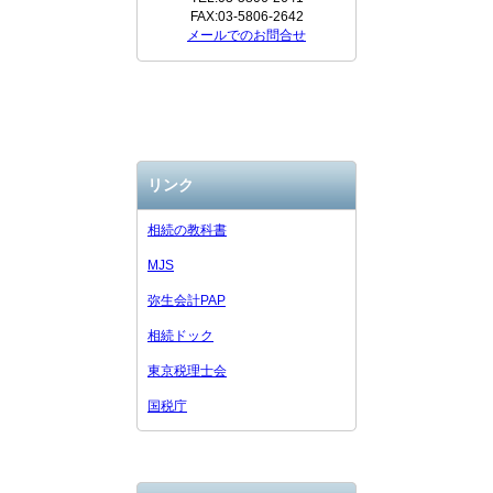
FAX:03-5806-2642
メールでのお問合せ
リンク
相続の教科書
MJS
弥生会計PAP
相続ドック
東京税理士会
国税庁