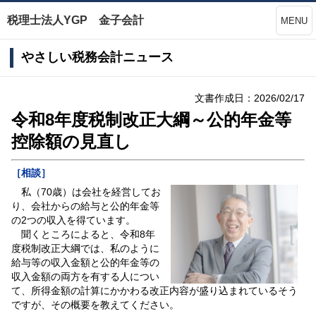
税理士法人YGP 金子会計
MENU
やさしい税務会計ニュース
文書作成日：2026/02/17
令和8年度税制改正大綱～公的年金等
控除額の見直し
［相談］
私（70歳）は会社を経営してお
り、会社からの給与と公的年金等
の2つの収入を得ています。
聞くところによると、令和8年
度税制改正大綱では、私のように
給与等の収入金額と公的年金等の
収入金額の両方を有する人につい
て、所得金額の計算にかかわる改正内容が盛り込まれているそう
ですが、その概要を教えてください。