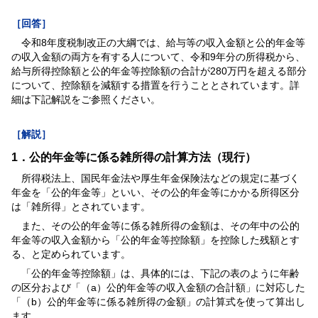
［回答］
令和8年度税制改正の大綱では、給与等の収入金額と公的年金等
の収入金額の両方を有する人について、令和9年分の所得税から、
給与所得控除額と公的年金等控除額の合計が280万円を超える部分
について、控除額を減額する措置を行うこととされています。詳
細は下記解説をご参照ください。
［解説］
1．公的年金等に係る雑所得の計算方法（現行）
所得税法上、国民年金法や厚生年金保険法などの規定に基づく
年金を「公的年金等」といい、その公的年金等にかかる所得区分
は「雑所得」とされています。
また、その公的年金等に係る雑所得の金額は、その年中の公的
年金等の収入金額から「公的年金等控除額」を控除した残額とす
る、と定められています。
「公的年金等控除額」は、具体的には、下記の表のように年齢
の区分および「（a）公的年金等の収入金額の合計額」に対応した
「（b）公的年金等に係る雑所得の金額」の計算式を使って算出し
ます。