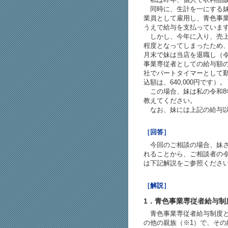
同時に、生計を一にする妹
業員として雇用し、青色事
うえで給与を支払っています（
しかし、今年に入り、売上
程度となってしまったため
月末で妹は当店を退職し（令
事業専従者としての給与額の合
社でパートタイマーとして
込額は、640,000円です）。
この場合、妹は私の令和8
教えてください。
なお、妹には上記の給与以
［回答］
今回のご相談の場合、妹さ
れることから、ご相談者の
は下記解説をご参照くださ
［解説］
1．青色事業専従者給与制
青色事業専従者給与制度と
の他の親族（※1）で、そ