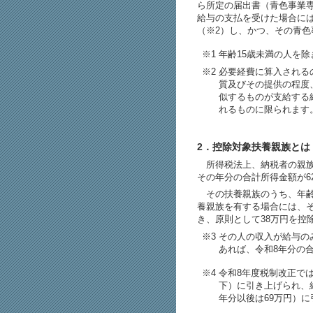
ら所定の届出書（青色事業
給与の支払を受けた場合に
（※2）し、かつ、その青
※1 年齢15歳未満の人を
※2 必要経費に算入され
質及びその提供の程度
似するものが支給する
れるものに限られます
2．控除対象扶養親族とは
所得税法上、納税者の親族
その年分の合計所得金額が6
その扶養親族のうち、年齢
養親族を有する場合には、
き、原則として38万円を控
※3 その人の収入が給与の
あれば、令和8年分の
※4 令和8年度税制改正で
下）に引き上げられ、給
年分以後は69万円）