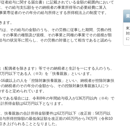
専従者給与に関する届出書）に記載されている金額の範囲内において
は、その給与支払額をその納税者の事業所得等の必要経費に算入
色事業専従者のその年分の給与所得とする所得税法上の制度です。
業
除きます。
東
るのは、その給与の金額のうち、その労務に従事した期間、労務の性
対
、その事業の種類及び規模、その事業と同種の事業でその規模が類
に
給与の状況等に照らし、その労務の対価として相当であると認めら
。
（配偶者を除きます）等でその納税者と生計を一にする人のうち、
2万円以下である人（※3）を「扶養親族」といいます。
16歳以上の人を「控除対象扶養親族」といい、納税者が控除対象扶
その納税者のその年分の金額から、その控除対象扶養親族1人につ
除すると定められています。
みである場合には、令和8年の年間給与収入が136万円以内（※4）で
合計所得金額は62万円以下となります。
は、扶養親族の合計所得金額要件は62万円以下（改正前：58万円以
与所得控除額の最低保証額を改正前の65万円から74万円（令和10
に引き上げられることとなりました。