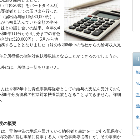
（年齢20歳）をパートタイム従
業専従者としての届け出を行った
届出給与額月額80,000円）。
が当初見込んでいた金額の半分
、妹との話し合いの結果、今年の4
和8年1月分から4月分までの青色
計は320,000円）、5月から他
勤務することとなりました（妹の令和8年中の他社からの給与収入見
年分所得税の控除対象扶養親族となることができるのでしょうか。
リ
外には、所得は一切ありません。
相
M
んは令和8年中に青色事業専従者としての給与の支払を受けておら
令和8年分所得税の控除対象扶養親族となることはできません。詳細
弥
い。
相
東
度の概要
国
は、青色申告の承認を受けている納税者と生計を一にする配偶者そ
の納税者の営む事業に従事する人（青色事業専従者）が、その事業か