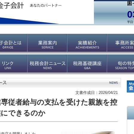
困
0
平日
文書作成日：2026/04/21
業専従者給与の支払を受けた親族を控
族にできるのか
売店を開業しました。