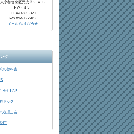
東京都台東区元浅草3-14-12
NWビル5F
TEL:03-5806-2641
FAX:03-5806-2642
メールでのお問合せ
ンク
続の教科書
JS
生会計PAP
続ドック
京税理士会
税庁