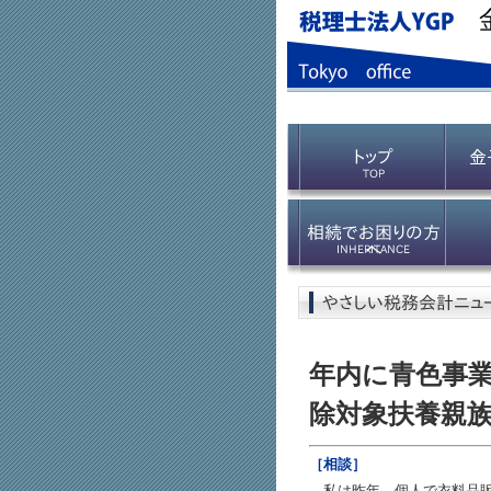
年内に青色事
除対象扶養親
［相談］
私は昨年、個人で衣料品販