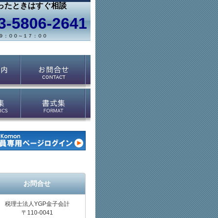
ったときはすぐ相談
3-5806-2641
９：００～１７：００
お問合せ
税理士法人YGP金子会計
〒110-0041